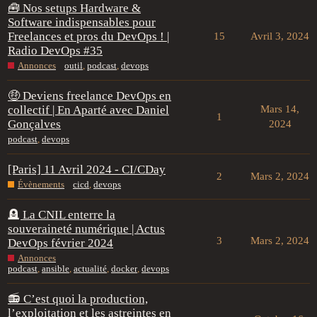
🧰 Nos setups Hardware &
Software indispensables pour
Freelances et pros du DevOps ! |
15
Avril 3, 2024
Radio DevOps #35
Annonces
outil
,
podcast
,
devops
🤑 Deviens freelance DevOps en
collectif | En Aparté avec Daniel
Mars 14,
1
Gonçalves
2024
podcast
,
devops
[Paris] 11 Avril 2024 - CI/CDay
2
Mars 2, 2024
Évènements
cicd
,
devops
🪦 La CNIL enterre la
souveraineté numérique | Actus
3
Mars 2, 2024
DevOps février 2024
Annonces
podcast
,
ansible
,
actualité
,
docker
,
devops
📻 C’est quoi la production,
l’exploitation et les astreintes en