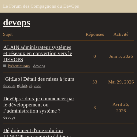
Le Forum des Compagnons du DevOps
devops
Sujet
Réponses
Activité
ALAIN adminisrateur systèmes
et réseaux en convertion vers le
0
Juin 5, 2026
DEVOPS
Présentations
devops
[GitLab] Détail des mises à jours
33
Mai 29, 2026
devops
,
gitlab
,
ci
,
cicd
DevOps : dois-je commencer par
le développement ou
Avril 26,
3
l’administration système ?
2026
devops
Déploiement d'une solution
LLM/GPU en contexte éditeur :