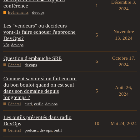
Décembre 3,
conférence
1
2024
Évènements
devops
Les "vendeurs" ou decideurs
vont-ils faire echouer l'approche
Novembre
5
DevOps?
13, 2024
k8s
,
devops
Question d'embauche SRE
Octobre 17,
6
2024
Général
devops
Comment savoir si on fait encore
du bon boulot quand on est seul
Août 26,
dans son domaine depuis
5
2024
longtemps ?
Général
cicd
,
veille
,
devops
Les outils présentés dans radio
DevOps
10
Mai 24, 2024
Général
podcast
,
devops
,
outil