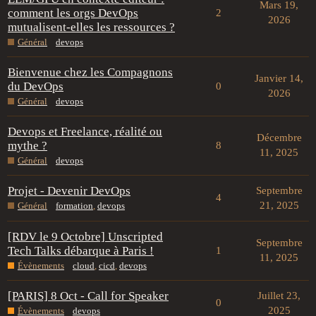
Mars 19,
comment les orgs DevOps
2
2026
mutualisent-elles les ressources ?
Général
devops
Bienvenue chez les Compagnons
Janvier 14,
du DevOps
0
2026
Général
devops
Devops et Freelance, réalité ou
Décembre
mythe ?
8
11, 2025
Général
devops
Projet - Devenir DevOps
Septembre
4
21, 2025
Général
formation
,
devops
[RDV le 9 Octobre] Unscripted
Septembre
Tech Talks débarque à Paris !
1
11, 2025
Évènements
cloud
,
cicd
,
devops
[PARIS] 8 Oct - Call for Speaker
Juillet 23,
0
2025
Évènements
devops