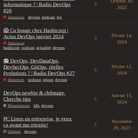
Octobre 16,
informatique ? | Radio DevOps
3
2022
#26
Annonces
devops
,
podcast
,
rex
😱 Ça bouge chez Hashicorp |
Février 14,
Actus DevOps janvier 2024
3
2024
Annonces
hashicorp
,
podcast
,
actualité
,
devops
📻 DevOps, DevDataOps,
DevSecOps, GitOps, réelles
Février 12,
5
évolutions ? | Radio DevOps #27
2024
Annonces
podcast
,
gitops
,
devops
DevOps newbie & chômage.
Janvier 15,
Cherche tips
5
2024
Présentations
k8s
,
devops
PC Linux en entreprise, je veux
Novembre
ça avant ma retraite!
5
28, 2023
Général
devops