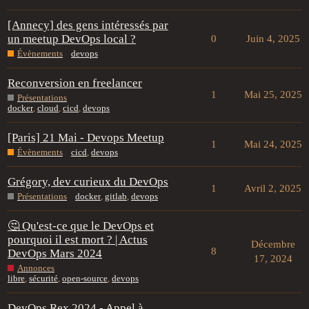
[Annecy] des gens intéressés par
un meetup DevOps local ?
0
Juin 4, 2025
Évènements
devops
Reconversion en freelancer
1
Mai 25, 2025
Présentations
docker
,
cloud
,
cicd
,
devops
[Paris] 21 Mai - Devops Meetup
1
Mai 24, 2025
Évènements
cicd
,
devops
Grégory, dev curieux du DevOps
1
Avril 2, 2025
Présentations
docker
,
gitlab
,
devops
🤔 Qu'est-ce que le DevOps et
pourquoi il est mort ? | Actus
Décembre
8
DevOps Mars 2024
17, 2024
Annonces
libre
,
sécurité
,
open-source
,
devops
DevOps Rex 2024 - Appel à