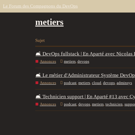
Le Forum des Compagnons du DevOps
metiers
Sujet
🛋️ DevOps fullstack | En Aparté avec Nicolas
Annonces
metiers
,
devops
🛋️ Le métier d'Administrateur Système DevOp
Annonces
podcast
,
metiers
,
cloud
,
devops
,
adminsys
🛋️ Technicien support | En Aparté #13 avec 
Annonces
podcast
,
devops
,
metiers
,
technicien
,
suppo