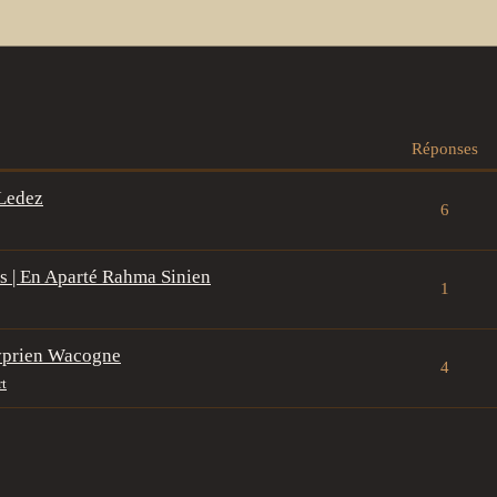
Réponses
 Ledez
6
s | En Aparté Rahma Sinien
1
Cyprien Wacogne
4
rt