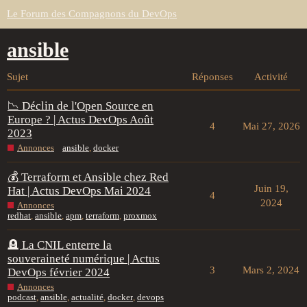
Le Forum des Compagnons du DevOps
ansible
Sujet
Réponses
Activité
📉 Déclin de l'Open Source en
Europe ? | Actus DevOps Août
4
Mai 27, 2026
2023
Annonces
ansible
,
docker
💰 Terraform et Ansible chez Red
Juin 19,
Hat | Actus DevOps Mai 2024
4
2024
Annonces
redhat
,
ansible
,
apm
,
terraform
,
proxmox
🪦 La CNIL enterre la
souveraineté numérique | Actus
3
Mars 2, 2024
DevOps février 2024
Annonces
podcast
,
ansible
,
actualité
,
docker
,
devops