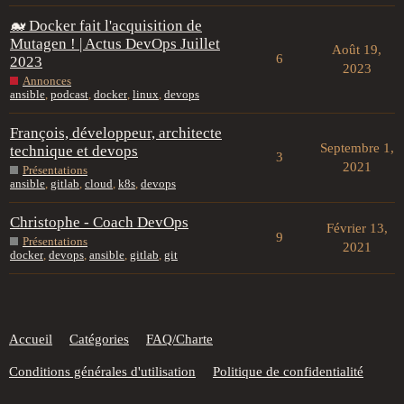
🐋 Docker fait l'acquisition de
Mutagen ! | Actus DevOps Juillet
Août 19,
6
2023
2023
Annonces
ansible
,
podcast
,
docker
,
linux
,
devops
François, développeur, architecte
Septembre 1,
technique et devops
3
2021
Présentations
ansible
,
gitlab
,
cloud
,
k8s
,
devops
Christophe - Coach DevOps
Février 13,
9
Présentations
2021
docker
,
devops
,
ansible
,
gitlab
,
git
Accueil
Catégories
FAQ/Charte
Conditions générales d'utilisation
Politique de confidentialité