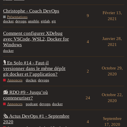
Christophe - Coach DevOps
Février 13,
9
Présentations
2021
docker
,
devops
,
ansible
,
gitlab
,
git
Comment configurer XDebug
avec VSCode, WSL2, Docker for
Janvier 28,
4
Windows
2021
docker
🎙 En Solo #14 - Faut-il
versionner dans le même dépôt
Octobre 29,
2
git docker et l’application?
2020
Annonces
docker
,
devops
📻 RDO #9 - Jusqu’où
Octobre 22,
conteneuriser?
24
2020
Annonces
podcast
,
devops
,
docker
🗞 Actus DevOps #1 - Septembre
Septembre
2020
4
17, 2020