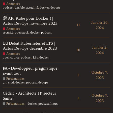
Annonces
podcast
,
ansible
,
actualité
,
docker
,
devops
🤯 API Kube pour Docker ! |
Janvier 20,
Actus DevOps novembre 2023
11
2024
Annonces
sécurité
,
openstack
,
docker
,
podcast
🤼‍♂️ Debat Kubernetes et LTS |
Janvier 2,
Actus DevOps decembre 2023
10
2024
Annonces
open-source
,
podcast
,
k8s
,
docker
PA - Développeur pragmatique
Octobre 7,
avant tout
1
2023
Présentations
git
,
cicd
,
docker
,
podcast
,
devops
Cédric - Architecte IT, secteur
Octobre 7,
Santé
1
2023
Présentations
docker
,
podcast
,
linux