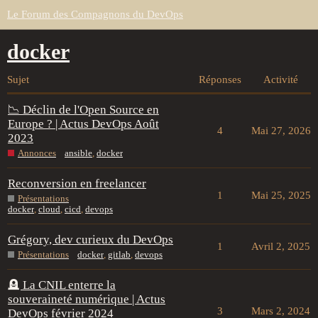
Le Forum des Compagnons du DevOps
docker
Sujet
Réponses
Activité
📉 Déclin de l'Open Source en
Europe ? | Actus DevOps Août
4
Mai 27, 2026
2023
Annonces
ansible
,
docker
Reconversion en freelancer
1
Mai 25, 2025
Présentations
docker
,
cloud
,
cicd
,
devops
Grégory, dev curieux du DevOps
1
Avril 2, 2025
Présentations
docker
,
gitlab
,
devops
🪦 La CNIL enterre la
souveraineté numérique | Actus
3
Mars 2, 2024
DevOps février 2024