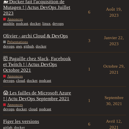
🐋 Docker fait l'acquisition de
Mutagen ! | Actus DevOps Juillet
Août 19,
6
2023
2023
Annonces
ansible
,
podcast
,
docker
,
linux
,
devops
Olivier - archi Cloud & DevOps
Janvier 22,
3
Présentations
2023
devops
,
aws
,
github
,
docker
🤯 Pagaille chez Slack, Facebook
et Twitch ! | Actus DevOps
Octobre 29,
1
Octobre 2021
2021
Annonces
devops
,
cloud
,
docker
,
podcast
😱 Les failles de Microsoft Azure
Septembre
! | Actu DevOps Septembre 2021
1
30, 2021
Annonces
devops
,
docker
,
cloud
,
podcast
Figer les versions
Avril 12,
6
2021
gitlab
,
docker