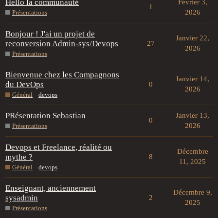
Hello la communauté
Février 3,
1
2026
Présentations
Bonjour ! J'ai un projet de
Janvier 22,
reconversion Admin-sys/Devops
27
2026
Présentations
Bienvenue chez les Compagnons
Janvier 14,
du DevOps
0
2026
Général
devops
PRésentation Sebastian
Janvier 13,
0
2026
Présentations
Devops et Freelance, réalité ou
Décembre
mythe ?
8
11, 2025
Général
devops
Enseignant, anciennement
Décembre 9,
sysadmin
2
2025
Présentations