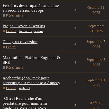
Frédéric, dev drupal à l'ancienne
Octobre 21,
en reconversion devops
4
2025
Présentations
Projet - Devenir DevOps
Septembre
4
21, 2025
Général
formation
,
devops
Cheng reconversion
Septembre 7,
4
2025
Général
Maximilien, Platform Engineer &
Septembre 5,
SRE
1
2025
Présentations
Recherche (don) rack pour
Septembre 1,
serveurs pour mon asso à Annecy
7
2025
Général
matériel
[Offre] Recherche d'un
prestataire pour maintenir
Août 11,
5
quelques VMs dans AWS
2025