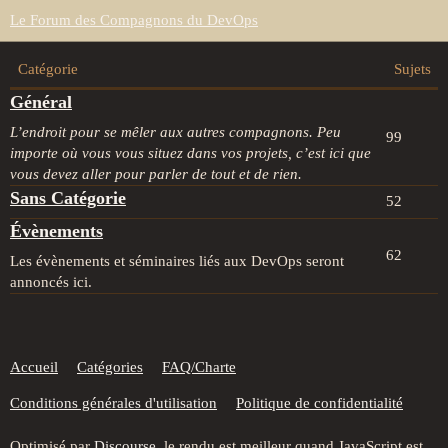
Le Forum des Compagnons du DevOps
Catégorie
Sujets
Général
L’endroit pour se mêler aux autres compagnons. Peu
99
importe où vous vous situez dans vos projets, c’est ici que
vous devez aller pour parler de tout et de rien.
Sans Catégorie
52
Évènements
62
Les évènements et séminaires liés aux DevOps seront
annoncés ici.
Accueil
Catégories
FAQ/Charte
Conditions générales d'utilisation
Politique de confidentialité
Optimisé par
Discourse
, le rendu est meilleur quand JavaScript est