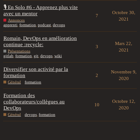
🎙 En Solo #6 - Apprenez plus vite
Octobre 30,
avec un mentor
7
2021
Annonces
apprenti
,
formation
,
podcast
,
devops
Romain, DevOps en amélioration
Mars 22,
continue :recycle:
3
2021
Présentations
gitlab
,
formation
,
git
,
devops
,
wiki
Diversifier son activité par la
Novembre 9,
formation
2
2020
Général
formation
Formation des
collaborateurs/collègues au
Octobre 12,
10
DevOps
2020
Général
devops
,
formation