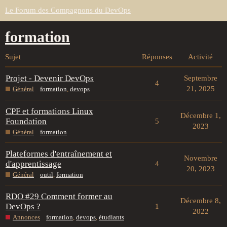
Le Forum des Compagnons du DevOps
formation
Sujet
Réponses
Activité
Projet - Devenir DevOps
Septembre
4
21, 2025
Général
formation
,
devops
CPF et formations Linux
Décembre 1,
Foundation
5
2023
Général
formation
Plateformes d'entraînement et
Novembre
d'apprentissage
4
20, 2023
Général
outil
,
formation
RDO #29 Comment former au
Décembre 8,
DevOps ?
1
2022
Annonces
formation
,
devops
,
étudiants