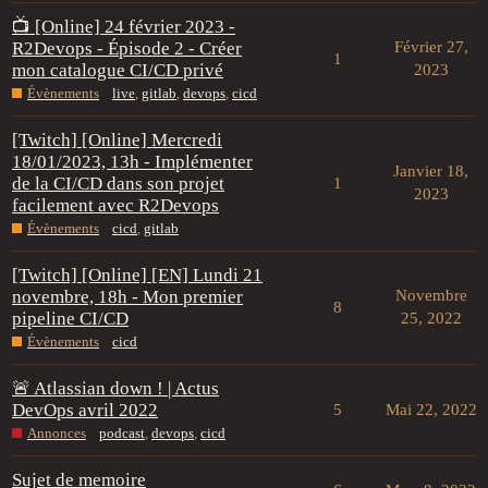
📺 [Online] 24 février 2023 -
R2Devops - Épisode 2 - Créer
Février 27,
1
mon catalogue CI/CD privé
2023
Évènements
live
,
gitlab
,
devops
,
cicd
[Twitch] [Online] Mercredi
18/01/2023, 13h - Implémenter
Janvier 18,
de la CI/CD dans son projet
1
2023
facilement avec R2Devops
Évènements
cicd
,
gitlab
[Twitch] [Online] [EN] Lundi 21
novembre, 18h - Mon premier
Novembre
8
pipeline CI/CD
25, 2022
Évènements
cicd
🚨 Atlassian down ! | Actus
DevOps avril 2022
5
Mai 22, 2022
Annonces
podcast
,
devops
,
cicd
Sujet de memoire