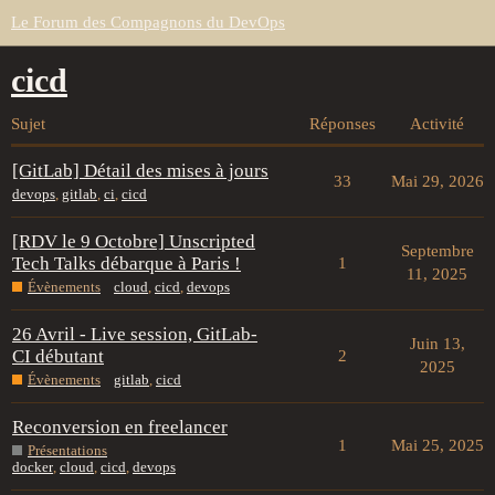
Le Forum des Compagnons du DevOps
cicd
Sujet
Réponses
Activité
[GitLab] Détail des mises à jours
33
Mai 29, 2026
devops
,
gitlab
,
ci
,
cicd
[RDV le 9 Octobre] Unscripted
Septembre
Tech Talks débarque à Paris !
1
11, 2025
Évènements
cloud
,
cicd
,
devops
26 Avril - Live session, GitLab-
Juin 13,
CI débutant
2
2025
Évènements
gitlab
,
cicd
Reconversion en freelancer
1
Mai 25, 2025
Présentations
docker
,
cloud
,
cicd
,
devops