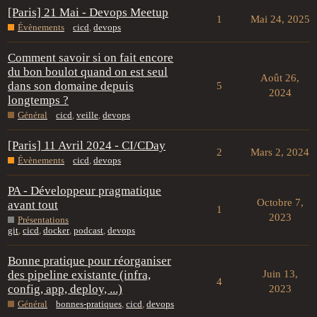
[Paris] 21 Mai - Devops Meetup
1
Mai 24, 2025
Évènements
cicd
,
devops
Comment savoir si on fait encore
du bon boulot quand on est seul
Août 26,
dans son domaine depuis
5
2024
longtemps ?
Général
cicd
,
veille
,
devops
[Paris] 11 Avril 2024 - CI/CDay
2
Mars 2, 2024
Évènements
cicd
,
devops
PA - Développeur pragmatique
Octobre 7,
avant tout
1
2023
Présentations
git
,
cicd
,
docker
,
podcast
,
devops
Bonne pratique pour réorganiser
des pipeline existante (infra,
Juin 13,
4
config, app, deploy, ...)
2023
Général
bonnes-pratiques
,
cicd
,
devops