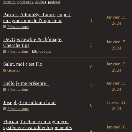
sécurité
,
openstack
,
docker
,
podcast
Patrick, AdminSys Linux, expert
Janvier 15,
en symdrome de l'imposteur
1
2024
Présentations
DevOps newbie & chômage.
Janvier 15,
Cherche tips
5
2024
Présentations
k8s
,
devops
Salut, moi c'est Flo
Janvier 15,
0
2024
Général
Hello je me présente !
Janvier 13,
7
2024
Présentations
Joseph, Consultant cloud
Janvier 11,
0
2024
Présentations
Florian, freelance en ingénierie
système/réseau/développement/s
Janvier 10,
2