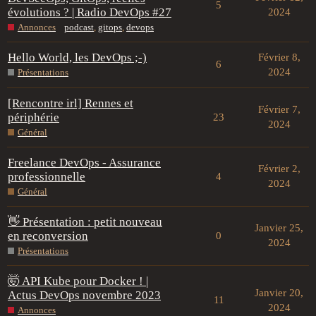
5
évolutions ? | Radio DevOps #27
2024
Annonces
podcast
,
gitops
,
devops
Hello World, les DevOps ;-)
Février 8,
6
2024
Présentations
[Rencontre irl] Rennes et
Février 7,
périphérie
23
2024
Général
Freelance DevOps - Assurance
Février 2,
professionnelle
4
2024
Général
👋 Présentation : petit nouveau
Janvier 25,
en reconversion
0
2024
Présentations
🤯 API Kube pour Docker ! |
Janvier 20,
Actus DevOps novembre 2023
11
2024
Annonces