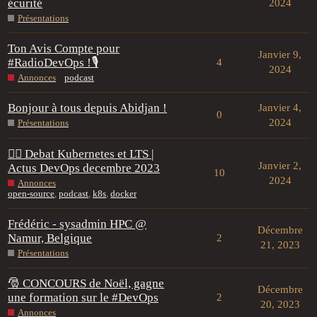
écurité
2024
Présentations
Ton Avis Compte pour
Janvier 9,
#RadioDevOps !🎙️
4
2024
Annonces
podcast
Bonjour à tous depuis Abidjan !
Janvier 4,
0
2024
Présentations
🤼‍♂️ Debat Kubernetes et LTS |
Janvier 2,
Actus DevOps decembre 2023
10
2024
Annonces
open-source
,
podcast
,
k8s
,
docker
Frédéric - sysadmin HPC @
Décembre
Namur, Belgique
2
21, 2023
Présentations
🎅 CONCOURS de Noël, gagne
Décembre
une formation sur le #DevOps
2
20, 2023
Annonces