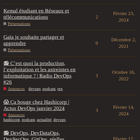
Kemal étudiant en Réseaux et
Février 23,
télécommunications
2
2024
Présentations
Gaïa je souhaite partager et
Décembre 2,
apprendre
0
2021
Présentations
📻 C’est quoi la production,
l’exploitation et les astreintes en
Octobre 16,
informatique ? | Radio DevOps
3
2022
#26
Annonces
devops
,
podcast
,
rex
😱 Ça bouge chez Hashicorp |
Février 14,
Actus DevOps janvier 2024
3
2024
Annonces
hashicorp
,
podcast
,
actualité
,
devops
📻 DevOps, DevDataOps,
DevSecOps, GitOps, réelles
Février 12,