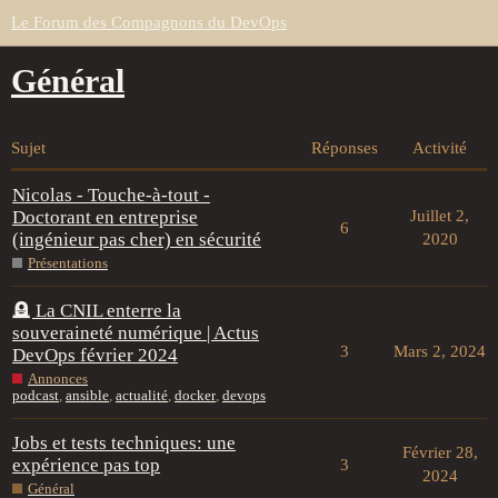
Le Forum des Compagnons du DevOps
Général
Sujet
Réponses
Activité
Nicolas - Touche-à-tout -
Doctorant en entreprise
Juillet 2,
6
(ingénieur pas cher) en sécurité
2020
Présentations
🪦 La CNIL enterre la
souveraineté numérique | Actus
3
Mars 2, 2024
DevOps février 2024
Annonces
podcast
,
ansible
,
actualité
,
docker
,
devops
Jobs et tests techniques: une
Février 28,
expérience pas top
3
2024
Général