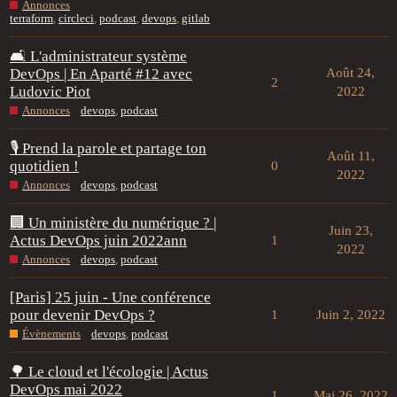
Annonces
terraform
,
circleci
,
podcast
,
devops
,
gitlab
🛋️ L'administrateur système
DevOps | En Aparté #12 avec
Août 24,
2
Ludovic Piot
2022
Annonces
devops
,
podcast
🎙️ Prend la parole et partage ton
Août 11,
quotidien !
0
2022
Annonces
devops
,
podcast
🏢 Un ministère du numérique ? |
Juin 23,
Actus DevOps juin 2022ann
1
2022
Annonces
devops
,
podcast
[Paris] 25 juin - Une conférence
pour devenir DevOps ?
1
Juin 2, 2022
Évènements
devops
,
podcast
🌳 Le cloud et l'écologie | Actus
DevOps mai 2022
1
Mai 26, 2022