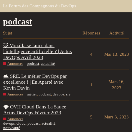
Le Forum des Compagnons du DevOps
podcast
Sujet
Réponses
Activité
🦊 Mozilla se lance dans
l'intelligence artificielle ? | Actus
4
Mai 13, 2023
DevOps Avril 2023
Annonces
podcast
,
actualité
🛋️ SRE, Le métier DevOps par
excellence ! | En Aparté avec
Mars 16,
1
Kevin Davin
2023
Annonces
métier
,
podcast
,
devops
,
sre
🌩️ OVH Cloud Dans La Sauce |
Actus DevOps Février 2023
5
Mars 3, 2023
Annonces
devops
,
cloud
,
podcast
,
actualité
,
nouveauté