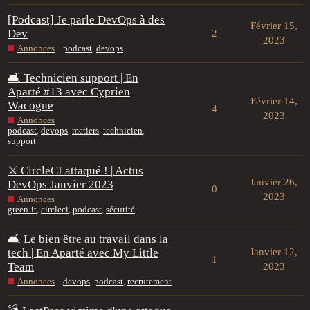
[Podcast] Je parle DevOps à des
Février 15,
Dev
2
2023
Annonces
podcast
,
devops
🛋️ Technicien support | En
Aparté #13 avec Cyprien
Février 14,
Wacogne
4
2023
Annonces
podcast
,
devops
,
metiers
,
technicien
,
support
⚔️ CircleCI attaqué ! | Actus
Janvier 26,
DevOps Janvier 2023
0
2023
Annonces
green-it
,
circleci
,
podcast
,
sécurité
🛋️ Le bien être au travail dans la
tech | En Aparté avec My Little
Janvier 12,
1
Team
2023
Annonces
devops
,
podcast
,
recrutement