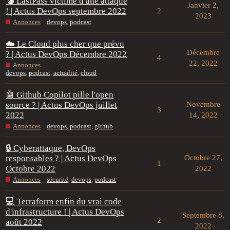
💣 LastPass victime d'une attaque
Janvier 2,
! | Actus DevOps septembre 2022
2
2023
Annonces
devops
,
podcast
☁️ Le Cloud plus cher que prévu
Décembre
? | Actus DevOps Décembre 2022
4
22, 2022
Annonces
devops
,
podcast
,
actualité
,
cloud
🤖 Github Copilot pille l'open
source ? | Actus DevOps juillet
Novembre
3
2022
14, 2022
Annonces
devops
,
podcast
,
github
🔒 Cyberattaque, DevOps
responsables ? | Actus DevOps
Octobre 27,
1
Octobre 2022
2022
Annonces
sécurité
,
devops
,
podcast
💻 Terraform enfin du vrai code
d'infrastructure ! | Actus DevOps
Septembre 8,
2
août 2022
2022