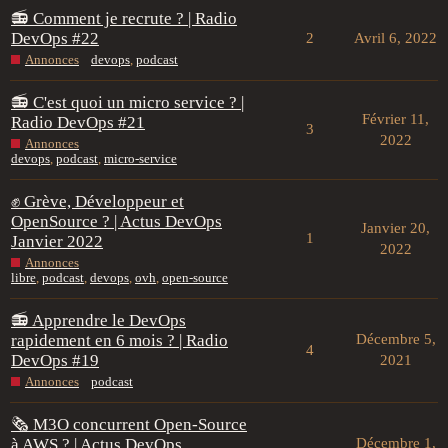
📻 Comment je recrute ? | Radio
DevOps #22
2
Avril 6, 2022
Annonces
devops
,
podcast
📻 C'est quoi un micro service ? |
Février 11,
Radio DevOps #21
3
2022
Annonces
devops
,
podcast
,
micro-service
✊ Grève, Développeur et
OpenSource ? | Actus DevOps
Janvier 20,
1
Janvier 2022
2022
Annonces
libre
,
podcast
,
devops
,
ovh
,
open-source
📻 Apprendre le DevOps
rapidement en 6 mois ? | Radio
Décembre 5,
4
DevOps #19
2021
Annonces
podcast
🗞 M3O concurrent Open-Source
à AWS ? | Actus DevOps
Décembre 1,