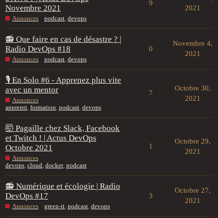
9
Novembre 2021
2021
Annonces
podcast
,
devops
📻 Que faire en cas de désastre ? |
Novembre 4,
Radio DevOps #18
0
2021
Annonces
podcast
,
devops
🎙 En Solo #6 - Apprenez plus vite
Octobre 30,
avec un mentor
7
2021
Annonces
apprenti
,
formation
,
podcast
,
devops
🤯 Pagaille chez Slack, Facebook
et Twitch ! | Actus DevOps
Octobre 29,
1
Octobre 2021
2021
Annonces
devops
,
cloud
,
docker
,
podcast
📻 Numérique et écologie | Radio
Octobre 27,
DevOps #17
3
2021
Annonces
green-it
,
podcast
,
devops