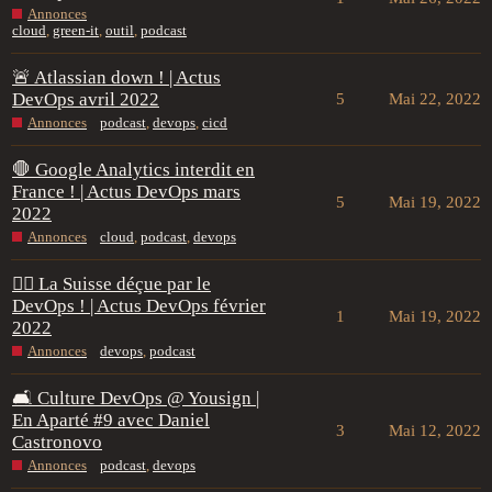
Annonces
cloud
,
green-it
,
outil
,
podcast
🚨 Atlassian down ! | Actus
DevOps avril 2022
5
Mai 22, 2022
Annonces
podcast
,
devops
,
cicd
🛑 Google Analytics interdit en
France ! | Actus DevOps mars
5
Mai 19, 2022
2022
Annonces
cloud
,
podcast
,
devops
🙅‍♂️ La Suisse déçue par le
DevOps ! | Actus DevOps février
1
Mai 19, 2022
2022
Annonces
devops
,
podcast
🛋️ Culture DevOps @ Yousign |
En Aparté #9 avec Daniel
3
Mai 12, 2022
Castronovo
Annonces
podcast
,
devops