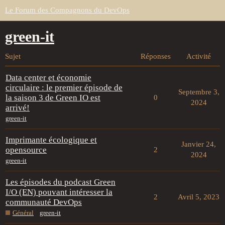
Le Forum des Compagnons du DevOps
green-it
Sujet
Réponses
Activité
Data center et économie
circulaire : le premier épisode de
Septembre 3,
la saison 3 de Green IO est
0
2024
arrivé!
green-it
Imprimante écologique et
Janvier 24,
opensource
2
2024
green-it
Les épisodes du podcast Green
I/O (EN) pouvant intéresser la
2
Avril 5, 2023
communauté DevOps
Général
green-it