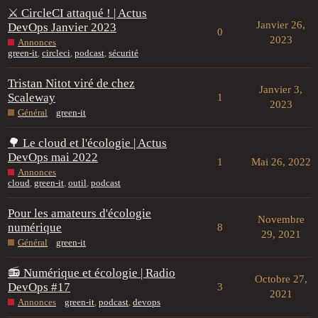
⚔️ CircleCI attaqué ! | Actus
Janvier 26,
DevOps Janvier 2023
0
2023
Annonces
green-it
,
circleci
,
podcast
,
sécurité
Tristan Nitot viré de chez
Janvier 3,
Scaleway
1
2023
Général
green-it
🌳 Le cloud et l'écologie | Actus
DevOps mai 2022
1
Mai 26, 2022
Annonces
cloud
,
green-it
,
outil
,
podcast
Pour les amateurs d'écologie
Novembre
numérique
8
29, 2021
Général
green-it
📻 Numérique et écologie | Radio
Octobre 27,
DevOps #17
3
2021
Annonces
green-it
,
podcast
,
devops