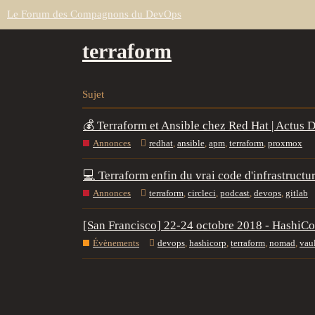
Le Forum des Compagnons du DevOps
terraform
Sujet
💰 Terraform et Ansible chez Red Hat | Actus
Annonces
redhat
,
ansible
,
apm
,
terraform
,
proxmox
💻 Terraform enfin du vrai code d'infrastructu
Annonces
terraform
,
circleci
,
podcast
,
devops
,
gitlab
[San Francisco] 22-24 octobre 2018 - HashiCo
Évènements
devops
,
hashicorp
,
terraform
,
nomad
,
vau