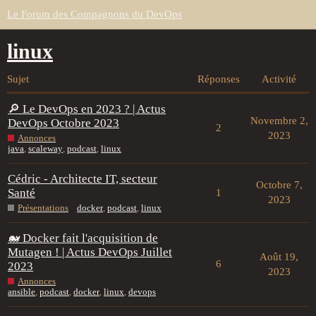
Le Forum des Compagnons du DevOps
linux
Sujet
Réponses
Activité
🔎 Le DevOps en 2023 ? | Actus
Novembre 2,
DevOps Octobre 2023
2
2023
Annonces
java
,
scaleway
,
podcast
,
linux
Cédric - Architecte IT, secteur
Octobre 7,
Santé
1
2023
Présentations
docker
,
podcast
,
linux
🐋 Docker fait l'acquisition de
Mutagen ! | Actus DevOps Juillet
Août 19,
6
2023
2023
Annonces
ansible
,
podcast
,
docker
,
linux
,
devops