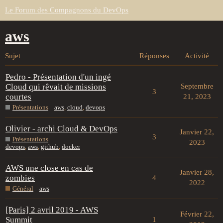
Le Forum des Compagnons du DevOps
aws
Sujet
Réponses
Activité
Pedro - Présentation d'un ingé
Cloud qui rêvait de missions
Septembre
3
courtes
21, 2023
Présentations
aws
,
cloud
,
devops
Olivier - archi Cloud & DevOps
Janvier 22,
3
Présentations
2023
devops
,
aws
,
github
,
docker
AWS une close en cas de
Janvier 28,
zombies
4
2022
Général
aws
[Paris] 2 avril 2019 - AWS
Février 22,
Summit
1