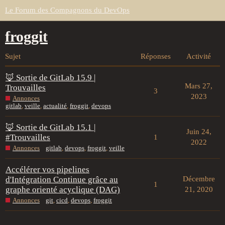
Le Forum des Compagnons du DevOps
froggit
Sujet
Réponses
Activité
🦊 Sortie de GitLab 15.9 |
Mars 27,
Trouvailles
3
2023
Annonces
gitlab
,
veille
,
actualité
,
froggit
,
devops
🦊 Sortie de GitLab 15.1 |
Juin 24,
#Trouvailles
1
2022
Annonces
gitlab
,
devops
,
froggit
,
veille
Accélérer vos pipelines
d'Intégration Continue grâce au
Décembre
1
graphe orienté acyclique (DAG)
21, 2020
Annonces
git
,
cicd
,
devops
,
froggit