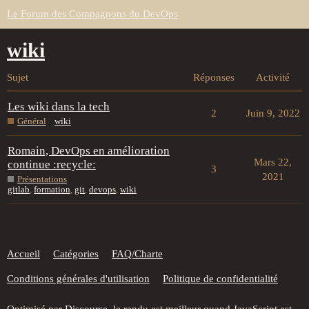
Le Forum des Compagnons du DevOps
wiki
Sujet
Réponses
Activité
Les wiki dans la tech
2
Juin 9, 2022
Général
wiki
Romain, DevOps en amélioration
Mars 22,
continue :recycle:
3
2021
Présentations
gitlab
,
formation
,
git
,
devops
,
wiki
Accueil
Catégories
FAQ/Charte
Conditions générales d'utilisation
Politique de confidentialité
Optimisé par
Discourse
, le rendu est meilleur quand JavaScript est