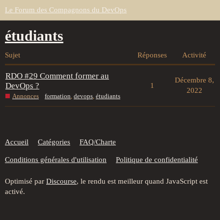
Le Forum des Compagnons du DevOps
étudiants
Sujet
Réponses
Activité
RDO #29 Comment former au
Décembre 8,
DevOps ?
1
2022
Annonces
formation
,
devops
,
étudiants
Accueil
Catégories
FAQ/Charte
Conditions générales d'utilisation
Politique de confidentialité
Optimisé par
Discourse
, le rendu est meilleur quand JavaScript est
activé.