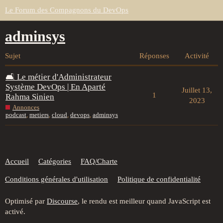
Le Forum des Compagnons du DevOps
adminsys
Sujet
Réponses
Activité
🛋️ Le métier d'Administrateur
Système DevOps | En Aparté
Juillet 13,
1
Rahma Sinien
2023
Annonces
podcast
,
metiers
,
cloud
,
devops
,
adminsys
Accueil
Catégories
FAQ/Charte
Conditions générales d'utilisation
Politique de confidentialité
Optimisé par
Discourse
, le rendu est meilleur quand JavaScript est
activé.