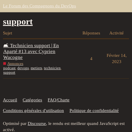
Le Forum des Compagnons du DevOps
support
Sujet
Réponses
Activité
🛋️ Technicien support | En
Aparté #13 avec Cyprien
Février 14,
Wacogne
4
2023
Annonces
podcast
,
devops
,
metiers
,
technicien
,
support
Accueil
Catégories
FAQ/Charte
Conditions générales d'utilisation
Politique de confidentialité
Optimisé par
Discourse
, le rendu est meilleur quand JavaScript est
activé.