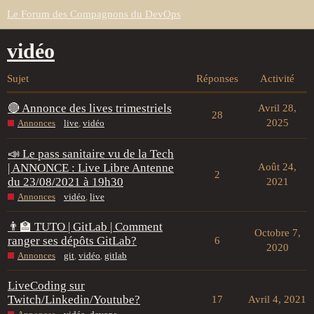
Le Forum des Compagnons du DevOps
vidéo
Sujet
Réponses
Activité
🔴 Annonce des lives trimestriels
Avril 28,
28
2025
Annonces
live
,
vidéo
📣 Le pass sanitaire vu de la Tech
| ANNONCE : Live Libre Antenne
Août 24,
2
du 23/08/2021 à 19h30
2021
Annonces
vidéo
,
live
👨‍🏫 TUTO | GitLab | Comment
Octobre 7,
ranger ses dépôts GitLab?
6
2020
Annonces
git
,
vidéo
,
gitlab
LiveCoding sur
Twitch/Linkedin/Youtube?
17
Avril 4, 2021