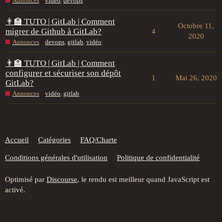
Annonces
vidéo
,
devops
👨‍🏫 TUTO | GitLab | Comment
Octobre 11,
migrer de Github à GitLab?
4
2020
Annonces
devops
,
gitlab
,
vidéo
👨‍🏫 TUTO | GitLab | Comment
configurer et sécuriser son dépôt
1
Mai 26, 2020
GitLab?
Annonces
vidéo
,
gitlab
Accueil
Catégories
FAQ/Charte
Conditions générales d'utilisation
Politique de confidentialité
Optimisé par
Discourse
, le rendu est meilleur quand JavaScript est
activé.