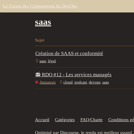
Le Forum des Compagnons du DevOps
saas
Sujet
Création de SAAS et conformité
saas
,
légal
📻 RDO #12 - Les services managés
Annonces
cloud
,
podcast
,
devops
,
saas
Accueil
Catégories
FAQ/Charte
Conditions gén
Optimisé par
Discourse
, le rendu est meilleur quand 