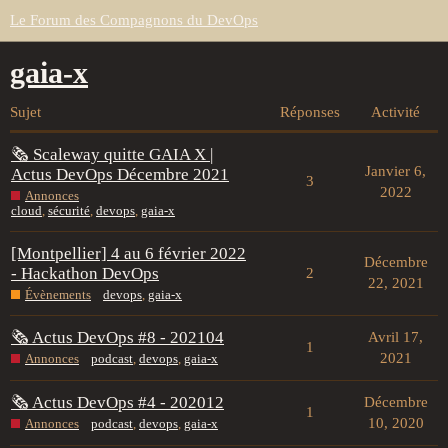
Le Forum des Compagnons du DevOps
gaia-x
Sujet
Réponses
Activité
🗞 Scaleway quitte GAIA X |
Janvier 6,
Actus DevOps Décembre 2021
3
2022
Annonces
cloud
,
sécurité
,
devops
,
gaia-x
[Montpellier] 4 au 6 février 2022
Décembre
- Hackathon DevOps
2
22, 2021
Évènements
devops
,
gaia-x
🗞 Actus DevOps #8 - 202104
Avril 17,
1
2021
Annonces
podcast
,
devops
,
gaia-x
🗞 Actus DevOps #4 - 202012
Décembre
1
10, 2020
Annonces
podcast
,
devops
,
gaia-x