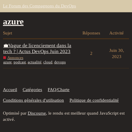
Le Forum des Compagnons du DevOps
azure
Sujet
Réponses
Activité
💼Vague de licenciement dans la
Juin 30,
tech ? | Actus DevOps Juin 2023
2
2023
Annonces
azure
,
podcast
,
actualité
,
cloud
,
devops
Accueil
Catégories
FAQ/Charte
Conditions générales d'utilisation
Politique de confidentialité
Optimisé par
Discourse
, le rendu est meilleur quand JavaScript est
activé.