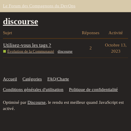
Le Forum des Compagnons du DevOps
discourse
Sujet
Réponses
Activité
Utilisez-vous les tags ?
Octobre 13,
2
2023
Évolution de la Communauté
discourse
Accueil
Catégories
FAQ/Charte
Conditions générales d'utilisation
Politique de confidentialité
Optimisé par
Discourse
, le rendu est meilleur quand JavaScript est
activé.