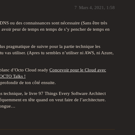
7
Mars 4, 2021, 1:58
t DNS ou des connaissances sont nécessaire (Sans être très
as avoir peur de temps en temps de s’y pencher de temps en
plus pragmatique de suivre pour la partie technique les
u vas utiliser. (Apres tu sembles n’utiliser ni AWS, ni Azure,
re blanc d’Octo Cloud ready
Concevoir pour le Cloud avec
| OCTO Talks !
pprofondir de ton côté ensuite.
as technique, le livre 97 Things Every Software Architect
réquemment en tête quand on veut faire de l’architecture.
t longue…