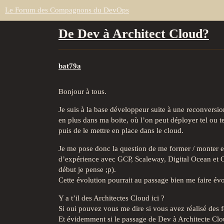
Le Forum des Compagnons du DevOps
De Dev à Architect Cloud?
bat79a
Bonjour à tous.
Je suis à la base développeur suite à une reconvers
en plus dans ma boite, où l’on peut déployer tel ou te
puis de le mettre en place dans le cloud.
Je me pose donc la question de me former / monter en
d’expérience avec GCP, Scaleway, Digital Ocean et Cl
début je pense ;p).
Cette évolution pourrait au passage bien me faire év
Y a t’il des Architectes Cloud ici ?
Si oui pouvez vous me dire si vous avez réalisé des 
Et évidemment si le passage de Dev à Architecte Cloud 