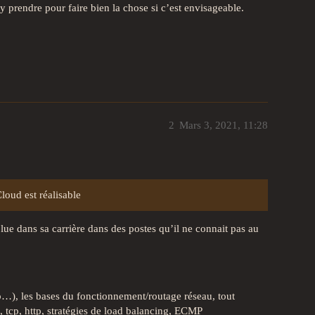
 prendre pour faire bien la chose si c’est envisageable.
2
Mars 3, 2021, 11:28
loud est réalisable
olue dans sa carrière dans des postes qu’il ne connait pas au
ttp…), les bases du fonctionnement/routage réseau, tout
 tcp, http, stratégies de load balancing, ECMP