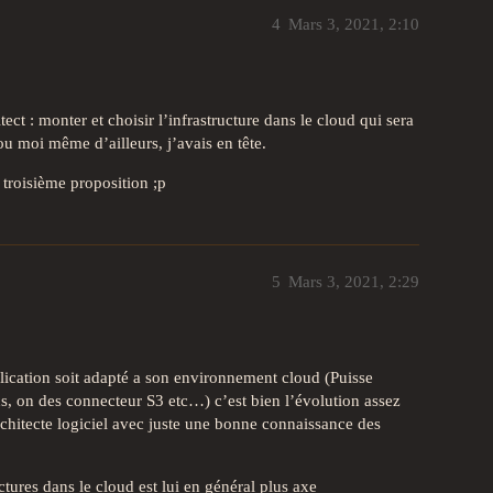
4
Mars 3, 2021, 2:10
ct : monter et choisir l’infrastructure dans le cloud qui sera
ou moi même d’ailleurs, j’avais en tête.
 troisième proposition ;p
5
Mars 3, 2021, 2:29
plication soit adapté a son environnement cloud (Puisse
ns, on des connecteur S3 etc…) c’est bien l’évolution assez
chitecte logiciel avec juste une bonne connaissance des
ctures dans le cloud est lui en général plus axe