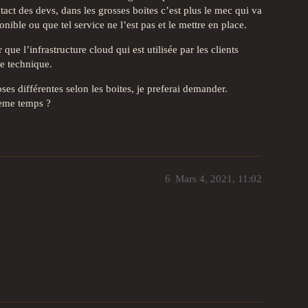
tact des devs, dans les grosses boites c’est plus le mec qui va
nible ou que tel service ne l’est pas et le mettre en place.
que l’infrastructure cloud qui est utilisée par les clients
te technique.
es différentes selon les boites, je preferai demander.
meme temps ?
6
Mars 4, 2021, 11:02