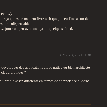
 sécu…).
our ça qui est le meilleur livre tech que j’ai eu l’occasion de
 est un indispensable.
de… jouer un peu avec tout ça sur quelques cloud.
3
Mars 3, 2021, 1:38
ur développer des applications cloud native ou bien architecte
n cloud provider ?
r 3 profile assez différents en termes de compétence et donc