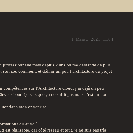
1
Mars 3, 2021, 11:04
ion professionnelle mais depuis 2 ans on me demande de plus
l service, comment, et définir un peu l’architecture du projet
 compétences sur l’Architecture cloud, j’ai déjà un peu
ever Cloud (je sais que ça ne suffit pas mais c’est un bon
oluer dans mon entreprise.
formations ou autre ?
est réalisable, car côté réseau et tout, je ne suis pas très