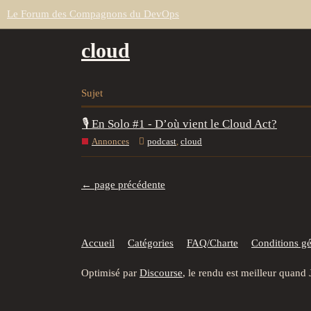
Le Forum des Compagnons du DevOps
cloud
Sujet
🎙 En Solo #1 - D’où vient le Cloud Act?
Annonces
podcast
,
cloud
← page précédente
Accueil
Catégories
FAQ/Charte
Conditions gén
Optimisé par
Discourse
, le rendu est meilleur quand 