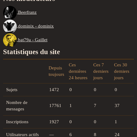
Beerfranz
dominix - dominix
bat79a - Gaillet
Statistiques du site
Ces
Ces 7
Ces 30
Depuis
dernières
derniers
derniers
toujours
24 heures
jours
jours
Sujets
1472
0
0
0
Nombre de
17761
1
7
37
messages
Inscriptions
1927
0
0
1
Utilisateurs actifs
—
6
8
24